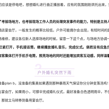
的应该是停电吧，想想婚礼进行曲正播放着，应有的氛围刚刚烘托出来，突
了考验场地方，也考验现场工作人员的处理突发事件的能力，特别是主持
酒店宴会厅，一般发生的概率比较低，户外可能偶尔会出现，有短时间的
路维修，建议各位新人选择场地的时候，留意一下这个点，与场地方协调
赶紧打开，手机接话筒，继续播放婚礼音乐，完成仪式。倘若没有应急
宾客集体打开手机手电筒，照亮场地的同时还能增加宾客互动感，同样温
2
户外婚礼突然下雨
备plan b，没准备的集美如果遇到那种暴雨天气保证你分分钟变落汤鸡
与宴会厅，如果雨小，可撑伞完成婚礼仪式，最好准备白色透明雨伞，不
，那就立马转移到备用宴会厅。