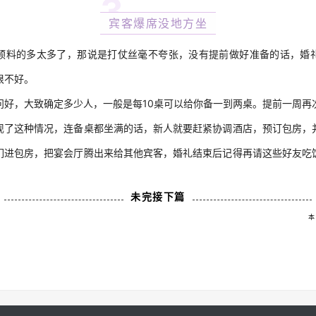
3
宾客爆席没地方坐
预料的多太多了，那说是打仗丝毫不夸张，没有提前做好准备的话，婚
很不好。
问好，大致确定多少人，一般是每10桌可以给你备一到两桌。提前一周再
现了这种情况，连备桌都坐满的话，新人就要赶紧协调酒店，预订包房，
们进包房，把宴会厅腾出来给其他宾客，婚礼结束后记得再请这些好友吃
未完接下篇
本