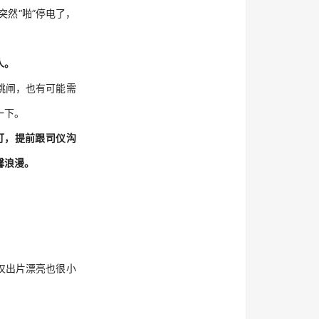
然“啪”停电了，
人。
跳闸，也有可能需
一下。
灯，提前跟司仪沟
馨浪漫。
！
仅出片漂亮也很小