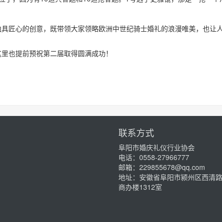
具匠心的创意，既带领大家领略欧洲中世纪骑士婚礼的浪漫唯美，也让人
里也提前预祝第二届取得圆满成功！
联系方式
阜阳市婚庆礼仪行业协会
电话：
0558-27966777
邮箱：229855678@qq.com
地址：
安徽省阜阳市颍州区西清路1
商办楼1312室