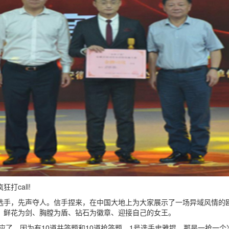
call!
手，先声夺人。信手捏来，在中国大地上为大家展示了一场异域风情的欧
，鲜花为剑、胸膛为盾、钻石为徽章、迎接自己的女王。
，因为有10道共答题和10道抢答题。1号选手史雅锟，那是一抢一个准