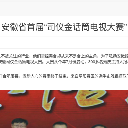
安徽省首届“司仪金话筒电视大赛”
不被关注的行业，他们掌控舞台却从来不是台上的主角。为了弘扬安徽婚
徽司仪金话筒电视大赛。大赛从今年7月份启动，300多名婚庆主持人报名
在合肥落幕。激动人心的赛事终于结束，来自阜阳赛区的选手史雅锟摘取了